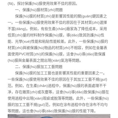
(fā)，探討保護(hù)膜使用效果不佳的原因。
一、保護(hù)膜材質(zhì)問題
保護(hù)膜的材質(zhì)是影響其性能的關(guān)鍵因素之
一。一些保護(hù)膜使用效果不佳的原因在于其材質(zhì)選擇
不當(dāng)。例如，有些生產(chǎn)廠家為了降低成本，采用
低質(zhì)量的材料制作保護(hù)膜，導(dǎo)致其防護(hù)性
能、光學(xué)性能和粘貼性能較差。此外，一些保護(hù)膜的
材質(zhì)與被保護(hù)物品的材質(zhì)不相容，例如在金屬表
面使用PVC材質(zhì)的保護(hù)膜，這會(huì)導(dǎo)致保護
(hù)膜與金屬表面之間出現(xiàn)氣泡等問題。
二、保護(hù)膜加工工藝問題
保護(hù)膜的加工工藝也是影響其性能的重要因素之一。
一些保護(hù)膜使用效果不佳的原因在于其加工工藝不規(guī)
范。例如，在生產(chǎn)過程中，保護(hù)膜的表面處理不干
凈，存在雜質(zhì)或灰塵等，這會(huì)導(dǎo)致保護(hù)膜在
使用過程中出現(xiàn)瑕疵或脫落等問題。此外，一些保護(hù)
膜的加工工藝不規(guī)范，例如在涂布過程中存在涂布不均勻
等問題，這也會(huì)導(dǎo)致保護(hù)膜的性能下降。