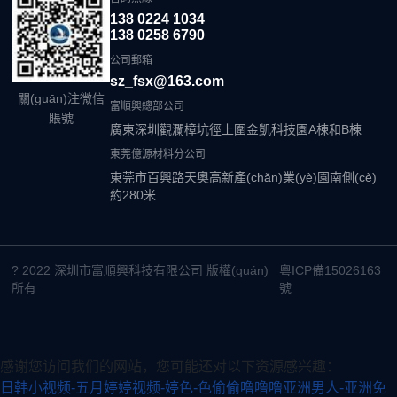
138 0224 1034
138 0258 6790
公司郵箱
sz_fsx@163.com
關(guān)注微信
富順興總部公司
賬號
廣東深圳觀瀾樟坑徑上圍金凱科技園A棟和B棟
東莞億源材料分公司
東莞市百興路天奧高新產(chǎn)業(yè)園南側(cè)
約280米
? 2022 深圳市富順興科技有限公司 版權(quán)
粵ICP備15026163
所有
號
感谢您访问我们的网站，您可能还对以下资源感兴趣：
日韩小视频-五月婷婷视频-婷色-色偷偷噜噜噜亚洲男人-亚洲免