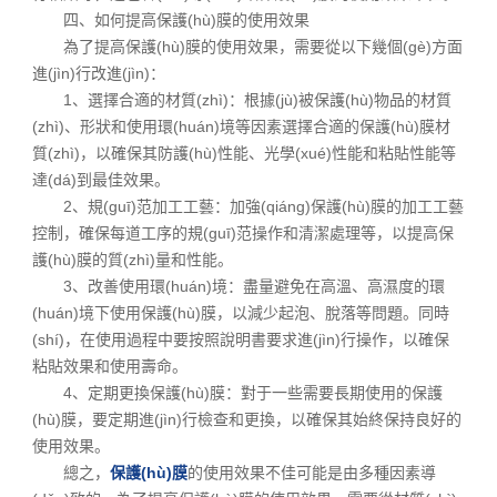
四、如何提高保護(hù)膜的使用效果
為了提高保護(hù)膜的使用效果，需要從以下幾個(gè)方面
進(jìn)行改進(jìn)：
1、選擇合適的材質(zhì)：根據(jù)被保護(hù)物品的材質
(zhì)、形狀和使用環(huán)境等因素選擇合適的保護(hù)膜材
質(zhì)，以確保其防護(hù)性能、光學(xué)性能和粘貼性能等
達(dá)到最佳效果。
2、規(guī)范加工工藝：加強(qiáng)保護(hù)膜的加工工藝
控制，確保每道工序的規(guī)范操作和清潔處理等，以提高保
護(hù)膜的質(zhì)量和性能。
3、改善使用環(huán)境：盡量避免在高溫、高濕度的環
(huán)境下使用保護(hù)膜，以減少起泡、脫落等問題。同時
(shí)，在使用過程中要按照說明書要求進(jìn)行操作，以確保
粘貼效果和使用壽命。
4、定期更換保護(hù)膜：對于一些需要長期使用的保護
(hù)膜，要定期進(jìn)行檢查和更換，以確保其始終保持良好的
使用效果。
總之，
保護(hù)膜
的使用效果不佳可能是由多種因素導