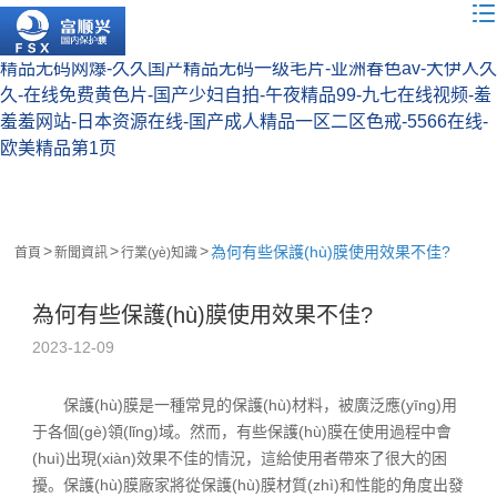
日韩小视频-五月婷婷视频-婷色-色偷偷噜噜噜亚洲男人-亚洲免
费小视频-中日韩男男gay无套-奇米影视四色777-99久久久国产
精品无码网爆-久久国产精品无码一级毛片-亚洲春色av-大伊人久
久-在线免费黄色片-国产少妇自拍-午夜精品99-九七在线视频-羞
羞羞网站-日本资源在线-国产成人精品一区二区色戒-5566在线-
欧美精品第1页
為何有些保護(hù)膜使用效果不佳?
首頁
新聞資訊
行業(yè)知識
為何有些保護(hù)膜使用效果不佳?
2023-12-09
保護(hù)膜是一種常見的保護(hù)材料，被廣泛應(yīng)用
于各個(gè)領(lǐng)域。然而，有些保護(hù)膜在使用過程中會
(huì)出現(xiàn)效果不佳的情況，這給使用者帶來了很大的困
擾。保護(hù)膜廠家將從保護(hù)膜材質(zhì)和性能的角度出發