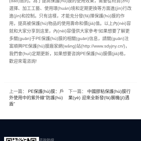
(dǎo)致的。為了提高保護(hù)膜的使用效果，需要從材質(zhì)
選擇、加工工藝、使用環(huán)境和定期更換等方面進(jìn)行改
進(jìn)和控制。只有這樣，才能充分發(fā)揮保護(hù)膜的作
用，提高被保護(hù)物品的使用壽命和價(jià)值。以上內(nèi)容
就和大家分享到這里，內(nèi)容僅供大家參考!如果想要了解更
多關(guān)于PE保護(hù)膜的相關(guān)信息，請關(guān)注
富順興PE保護(hù)膜廠家網(wǎng)站(http://www.sdyjny.cn/)，
我們會(huì)定期更新，如果想要咨詢PE保護(hù)膜價(jià)格，
歡迎來電咨詢!
上一篇：
PE保護(hù)膜：戶
下一篇：
中國膠粘保護(hù)膜行
外使用中的紫外線“防護(hù)
業(yè) 迎來全新發(fā)展機(jī)遇
盾”
咨詢熱線