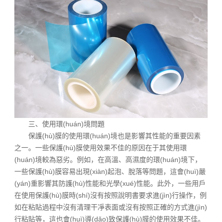
三、使用環(huán)境問題
保護(hù)膜的使用環(huán)境也是影響其性能的重要因素
之一。一些保護(hù)膜使用效果不佳的原因在于其使用環
(huán)境較為惡劣。例如，在高溫、高濕度的環(huán)境下，
一些保護(hù)膜容易出現(xiàn)起泡、脫落等問題，這會(huì)嚴
(yán)重影響其防護(hù)性能和光學(xué)性能。此外，一些用戶
在使用保護(hù)膜時(shí)沒有按照說明書要求進(jìn)行操作，例
如在粘貼過程中沒有清理干凈表面或沒有按照正確的方式進(jìn)
行粘貼等，這也會(huì)導(dǎo)致保護(hù)膜的使用效果不佳。